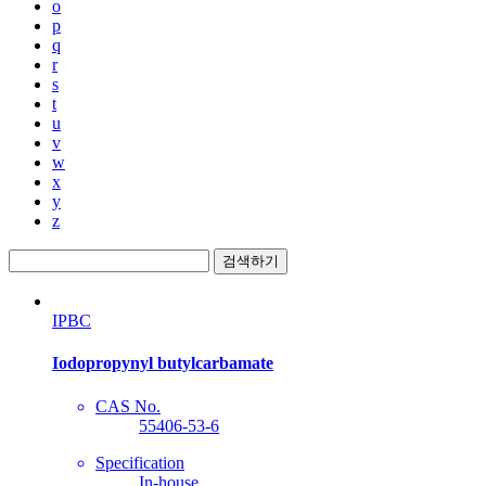
o
p
q
r
s
t
u
v
w
x
y
z
검색하기
IPBC
Iodopropynyl butylcarbamate
CAS No.
55406-53-6
Specification
In-house