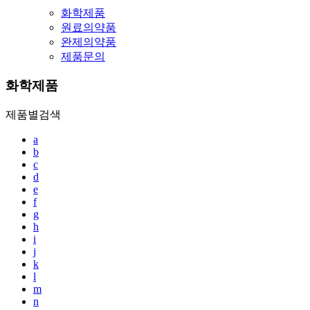
화학제품
원료의약품
완제의약품
제품문의
화학제품
제품별검색
a
b
c
d
e
f
g
h
i
j
k
l
m
n